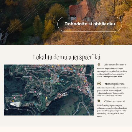
Dohodnite si obhliadku
Lokalita domu a jej špecifiká
Ako sa tam dostanete ?
Kúsok nad Piargskou bránou a Novým
zámkom prídete nenápadnou Bočnou uličkou
do takmer tajnej doliny, kde sa nachádza len 7
domov.
10 min pešo od centra mesta.
Možnosti parkovania
Parkovanie je tu jednoduché, 2 miesta sú priamo
pri dome a kúsok nad domom je malé
“námestie/parkovisko” , kde sa zmestí 5-6
ďalších áut. Takže návštevy sú tu vítané.
Občianska vybavenosť
Banská Štiavnica poskytuje kompletnú
občiansku vybavenosť, s malými obchodíkmi,
poštou a lekárňou v pešej dostupnosti a väčšie
supermarkety a siete drogérií sú do 10min
autom.