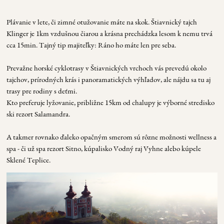
Plávanie v lete, či zimné otužovanie máte na skok. Štiavnický tajch
Klinger je 1km vzdušnou čiarou a krásna prechádzka lesom k nemu trvá
cca 15min. Tajný tip majiteľky: Ráno ho máte len pre seba.
Prevažne horské cyklotrasy v Štiavnických vrchoch vás prevedú okolo
tajchov, prírodných krás i panoramatických výhľadov, ale nájdu sa tu aj
trasy pre rodiny s deťmi.
Kto preferuje lyžovanie, približne 15km od chalupy je výborné stredisko
ski rezort Salamandra.
A takmer rovnako ďaleko opačným smerom sú rôzne možnosti wellness a
spa - či už spa rezort Sitno, kúpalisko Vodný raj Vyhne alebo kúpele
Sklené Teplice.