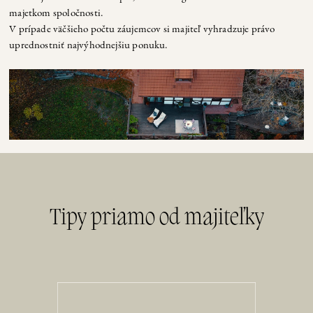
majetkom spoločnosti.
V prípade väčšieho počtu záujemcov si majiteľ vyhradzuje právo
uprednostniť najvýhodnejšiu ponuku.
Tipy priamo od majiteľky