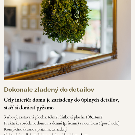
Dokonale zladený do detailov
Celý interiér domu je zariadený do úplnych detailov,
stačí si doniesť pyžamo
3 izbový, zastavaná plocha: 63m2, úžitková plocha 108,16m2
P
raktické rozdelenie domu na dennú (prízemie) a nočnú časť (poschodie)
K
ompletne vkusne a príjemne zariadený