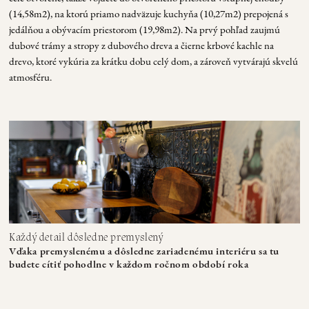
(14,58m2), na ktorú priamo nadväzuje kuchyňa (10,27m2) prepojená s
jedálňou a obývacím priestorom (19,98m2). Na prvý pohľad zaujmú
dubové trámy a stropy z dubového dreva a čierne krbové kachle na
drevo, ktoré vykúria za krátku dobu celý dom, a zároveň vytvárajú skvelú
atmosféru.
Každý detail dôsledne premyslený
Vďaka premyslenému a dôsledne zariadenému interiéru sa tu
budete cítiť pohodlne v každom ročnom období roka