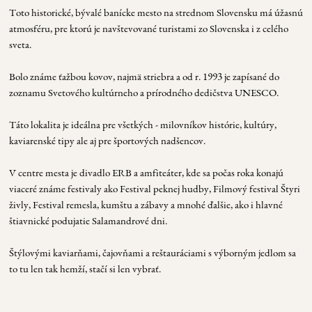
Toto historické, bývalé banícke mesto na strednom Slovensku má úžasnú
atmosféru, pre ktorú je navštevované turistami zo Slovenska i z celého
sveta.
Bolo známe ťažbou kovov, najmä striebra a od r. 1993 je zapísané do
zoznamu Svetového kultúrneho a prírodného dedičstva UNESCO.
Táto lokalita je ideálna pre všetkých - milovníkov histórie, kultúry,
kaviarenské tipy ale aj pre športových nadšencov.
V centre mesta je divadlo ERB a amfiteáter, kde sa počas roka konajú
viaceré známe festivaly ako Festival peknej hudby, Filmový festival Štyri
živly, Festival remesla, kumštu a zábavy a mnohé ďalšie, ako i hlavné
štiavnické podujatie Salamandrové dni.
Štýlovými kaviarňami, čajovňami a reštauráciami s výborným jedlom sa
to tu len tak hemží, stačí si len vybrať.