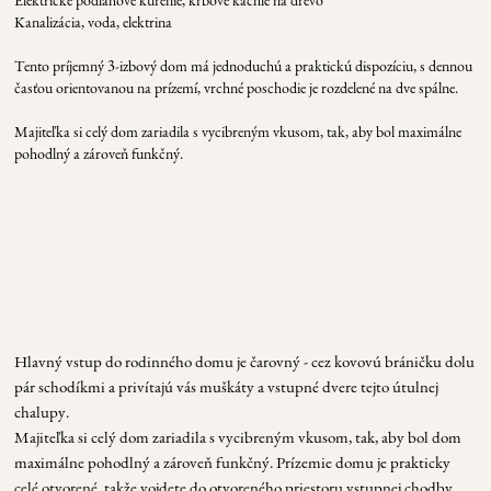
E
lektrické podlahové kúrenie, krbové kachle na drevo
K
analizácia, voda, elektrina
Tento príjemný 3-izbový dom má jednoduchú a praktickú dispozíciu, s dennou
časťou orientovanou na prízemí, vrchné poschodie je rozdelené na dve spálne.
Majiteľka si celý dom zariadila s vycibreným vkusom, tak, aby bol maximálne
pohodlný a zároveň funkčný.
Hlavný vstup do rodinného domu je čarovný - cez kovovú bráničku dolu
pár schodíkmi a privítajú vás muškáty a vstupné dvere tejto útulnej
chalupy.
Majiteľka si celý dom zariadila s vycibreným vkusom, tak, aby bol dom
maximálne pohodlný a zároveň funkčný. Prízemie domu je prakticky
celé otvorené, takže vojdete do otvoreného priestoru vstupnej chodby