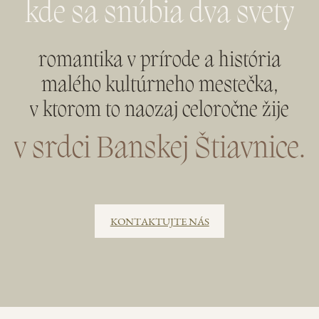
kde sa snúbia dva svety
romantika v prírode a história
malého kultúrneho mestečka,
v ktorom to naozaj celoročne žije
v srdci Banskej Štiavnice.
KONTAKTUJTE NÁS