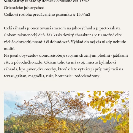
S
amostatný záhradný domček o rozlohe cca 15m2
O
rientácia: juhovýchod
Celková rozloha predávaného pozemku je 1337m2
Celá záhrada je orientovaná smerom na juhovýchod a je preto zaliata
slnkom takmer celý deň. Má kaskádovitý charakter a je tu možné ešte
všeličo dotvoriť, posadiť či dobudovať. Výhľad do nej vás nikdy nebude
nudiť.
Na jeseň obyvateľov domu zásobuje svojimi chutnými plodmi - jablkami
ešte z pôvodného sadu. Okrem toho tu má svoje miesto bylinková
záhrada, lipa, javor, dva orechy, ktoré v lete vytvárajú príjemný tieň na
terase, gaštan, magnólia, ruže, hortenzie i rododendrony.