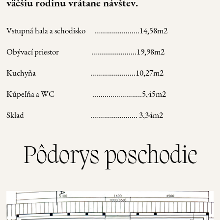
väčšiu rodinu vrátane návštev
.
Vstupná hala a schodisko
………..…………14,58m2
Obývací priestor
…..........……….19,98m2
Kuchyňa
………….…..…..10,27m2
Kúpeľňa a WC
..…………………..5,45m2
Sklad
.………………….. 3,34m2
Pôdorys poschodie