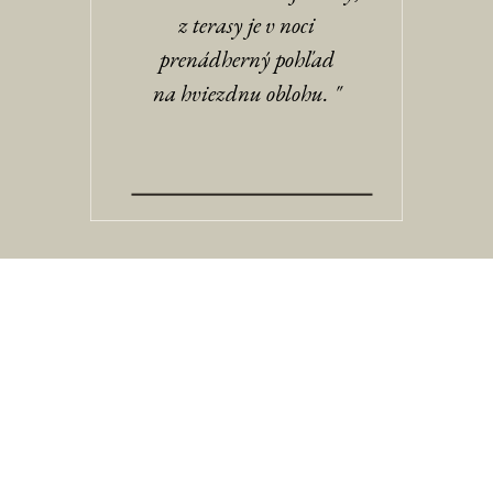
z terasy je v noci
prenádherný pohľad
na hviezdnu oblohu. "
"Choďte si zabehať či prejsť
sa do okolia chaty, sú tu
krásne cestičky cez les aj po
lúkach. A podľa ročného