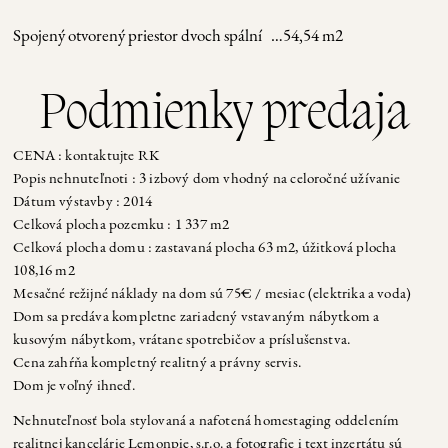
Spojený otvorený priestor dvoch spální
…54,54 m2
Podmienky predaja
CENA
: kontaktujte RK
Popis nehnuteľnoti :
3 izbový dom vhodný na celoročné užívanie
Dátum výstavby : 2014
C
elková plocha pozemku : 1 337 m2
Celková plocha domu
: zastavaná plocha 63 m2, úžitková plocha
108,16 m2
Mesačné režijné náklady na dom sú 75€ / mesiac (elektrika a voda)
Dom
sa predáva kompletne zariadený vstavaným nábytkom a
kusovým nábytkom, vrátane spotrebičov a príslušenstva.
Cena zahŕňa kompletný realitný a právny servis.
Dom
je voľný ihneď.
Nehnuteľnosť bola stylovaná a nafotená homestaging oddelením
realitnej kancelárie Lemonpie, s.r.o. a fotografie i text inzertátu sú