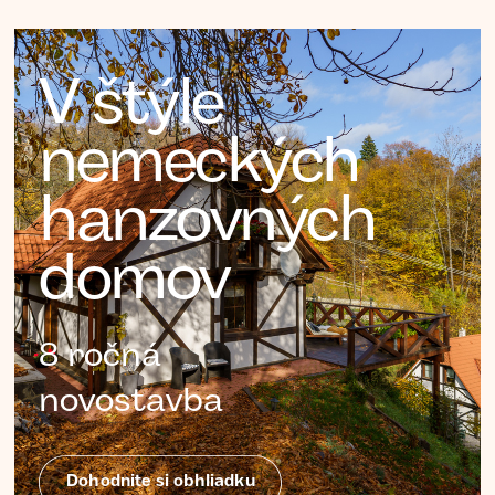
V štýle
nemeckých
hanzovných
domov
8 ročná
novostavba
Dohodnite si obhliadku