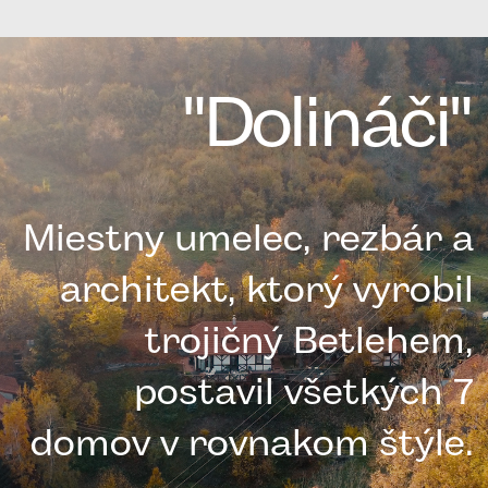
"Dolináči"
Miestny umelec, rezbár a
architekt, ktorý vyrobil
trojičný Betlehem,
postavil všetkých 7
domov v rovnakom štýle.